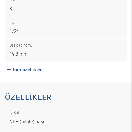
8
İnç
1/2″
Dış çap nom.
19,8 mm
Tüm özellikler
ÖZELLIKLER
İç Kat
NBR (nitrile) base