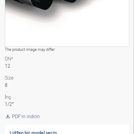
The product image may differ
DN*
12
Size
8
İnç
1/2″
PDF'in indirin
Lütfen bir model seçin