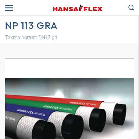
NP 113 GRA
Takma hortum DN12 gri