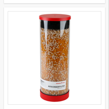
FI BL 116
2
Variants
Depo havalandırma ve doldurma filtresi