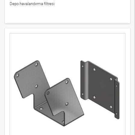
FI BL FP
7
Variants
Depo havalandırma filtresi