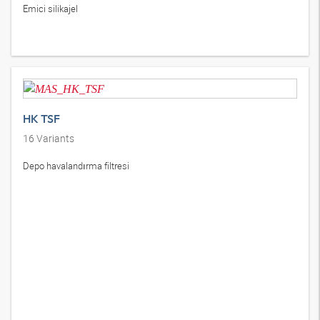
HK FI AD SK
2
Variants
Emici silikajel
HK TSF
16
Variants
Depo havalandırma filtresi