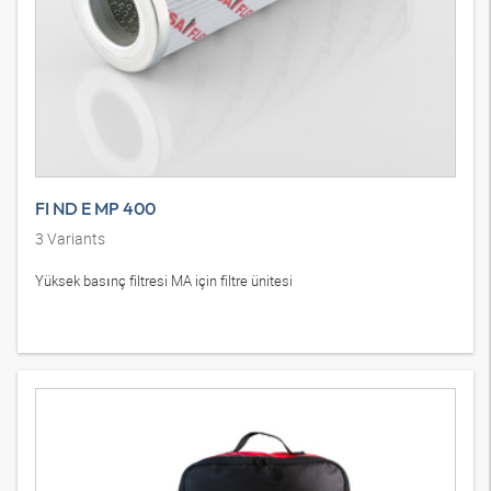
FI ND E MP 400
3
Variants
Yüksek basınç filtresi MA için filtre ünitesi