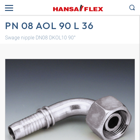
PN 08 AOL 90 L 36
Swage nipple DN08 DKOL10 90°
3B model