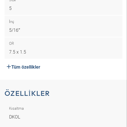
5
İnç
5/16″
OR
7.5 x 1.5
Tüm özellikler
ÖZELLIKLER
Kısaltma
DKOL