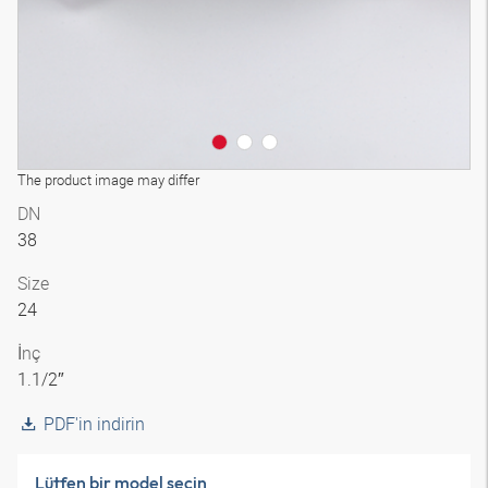
The product image may differ
DN
38
Size
24
İnç
1.1/2″
PDF'in indirin
Lütfen bir model seçin