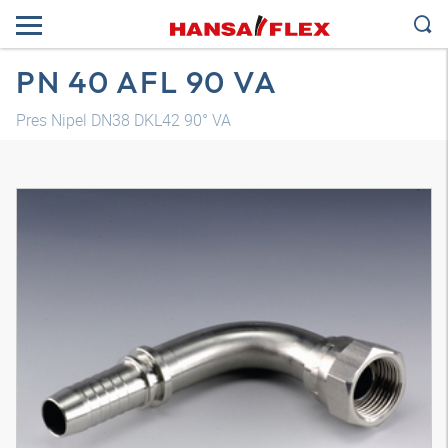
PN 40 AFL 90 VA
Pres Nipel DN38 DKL42 90° VA
3B model