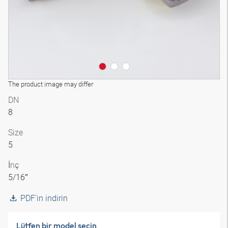
The product image may differ
DN
8
Size
5
İnç
5/16″
PDF'in indirin
Lütfen bir model seçin