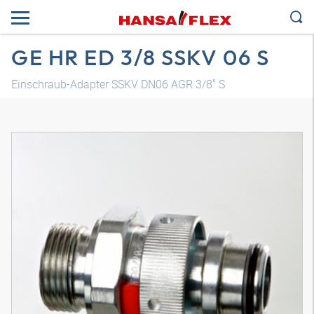
GE HR ED 3/8 SSKV 06 S
Einschraub-Adapter SSKV DN06 AGR 3/8" S