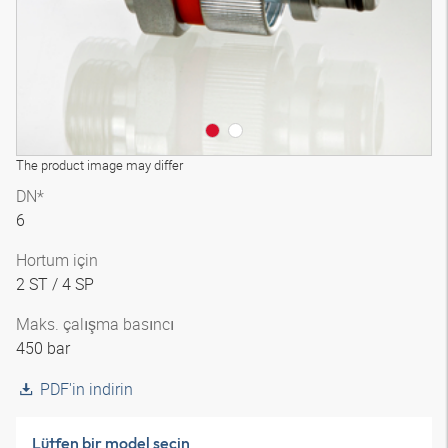
The product image may differ
DN*
6
Hortum için
2 ST / 4 SP
Maks. çalışma basıncı
450 bar
PDF'in indirin
Lütfen bir model seçin