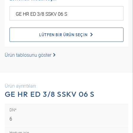
LÜTFEN BIR ÜRÜN SEÇIN
Ürün tablosunu göster
Ürün ayrıntıları:
GE HR ED 3/8 SSKV 06 S
DN*
6
Hortum için