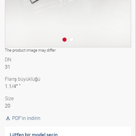
The product image may differ
DN
31
Flanş büyüklüğü
1.1/4″ "
Size
20
PDF'in indirin
Lütfen bir model seçin