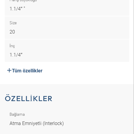
1.1/4″ "
Size
20
İnç
1.1/4″
Tüm özellikler
ÖZELLIKLER
Bağlama
Atma Emniyetli (Interlock)