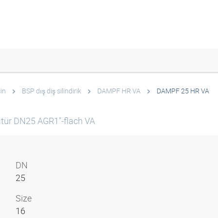
in
BSP dış diş silindirik
DAMPF HR VA
DAMPF 25 HR VA
tür DN25 AGR1"-flach VA
DN
25
Size
16