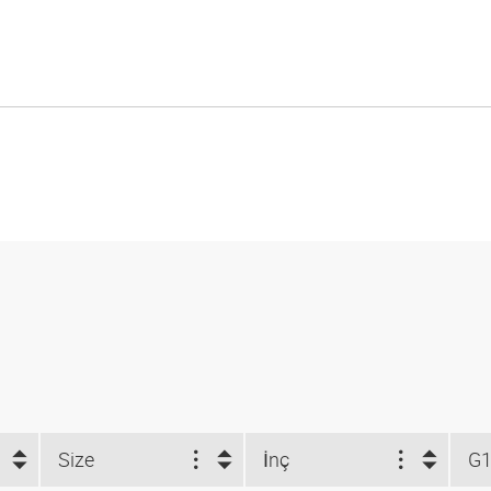
Size
İnç
G