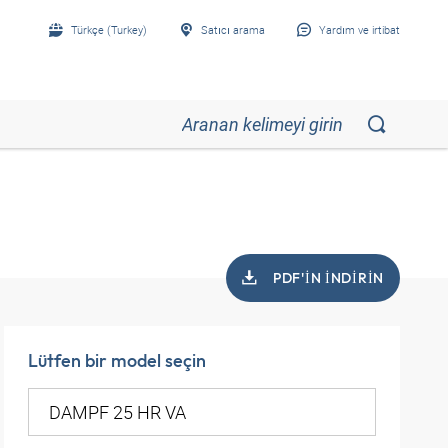
Türkçe (Turkey)
Satıcı arama
Yardım ve irtibat
PDF'IN INDIRIN
Lütfen bir model seçin