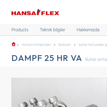
Products
Teknik bilgiler
Hakkımızda
Hortum Armatürleri
Endüstri
buhar hortumları iç
DAMPF 25 HR VA
Buhar arma