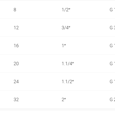
8
1/2″
G 
12
3/4″
G 
16
1″
G 
20
1.1/4″
G 
24
1.1/2″
G 
32
2″
G 