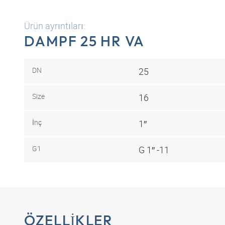
Ürün ayrıntıları:
DAMPF 25 HR VA
DN
25
Size
16
İnç
1″
G1
G 1″ -11
ÖZELLIKLER