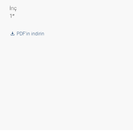
İnç
1″
PDF'in indirin