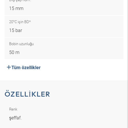
15 mm
20°C için BD*
15 bar
Bobin uzunluğu
50 m
Tüm özellikler
ÖZELLIKLER
Renk
şeffaf.