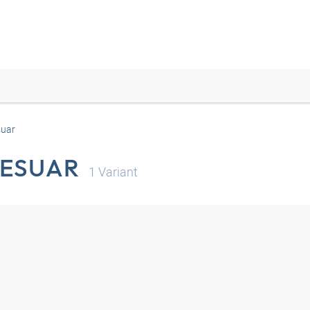
suar
SESUAR
1
Variant