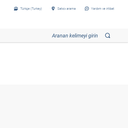
Türkçe (Turkey)
Satıcı arama
Yardım ve irtibat