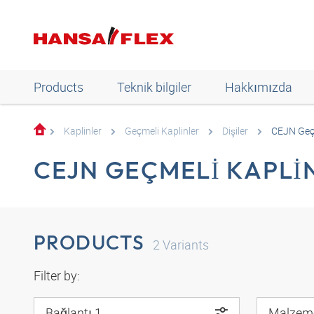
Products
Teknik bilgiler
Hakkımızda
Kaplinler
Geçmeli Kaplinler
Dişiler
CEJN Geçm
CEJN GEÇMELI KAPLIN
PRODUCTS
2
Variants
Filter by:
Bağlantı 1
Malzem