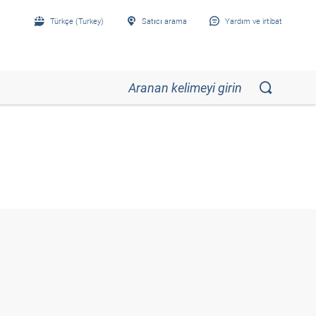
Türkçe (Turkey)
Satıcı arama
Yardım ve irtibat