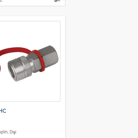
 HC
lin, Dişi