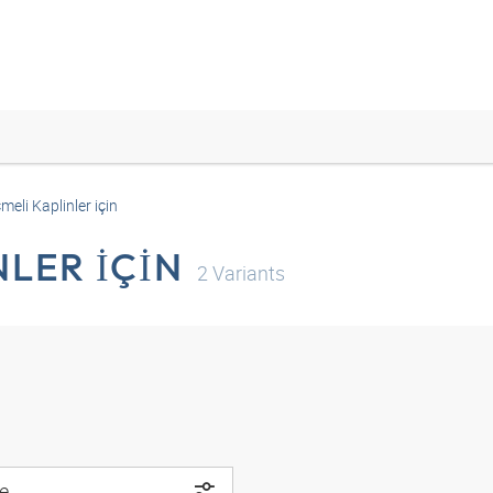
eli Kaplinler için
LER IÇIN
2
Variants
e