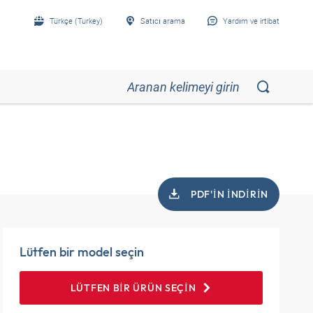
Türkçe (Turkey)
Satıcı arama
Yardım ve irtibat
PDF'IN INDIRIN
Lütfen bir model seçin
LÜTFEN BIR ÜRÜN SEÇIN