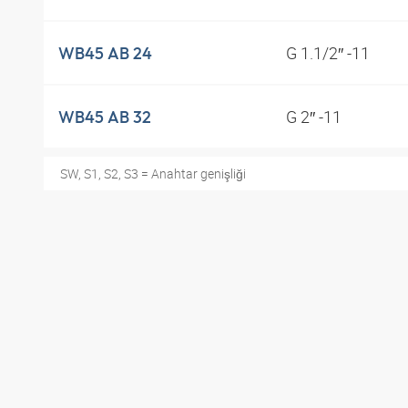
G 1.1/2″ -11
WB45 AB 24
G 2″ -11
WB45 AB 32
SW, S1, S2, S3 = Anahtar genişliği