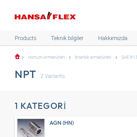
Products
Teknik bilgiler
Hakkımızda
Hortum Armatürleri
İnterlok armatürleri
SAE R13 
NPT
2
Variants
1 KATEGORI
AGN (HN)