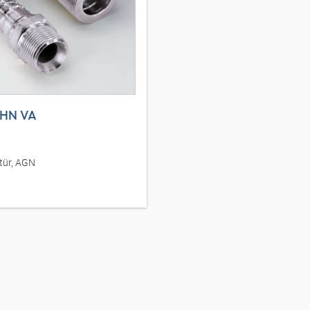
 HN VA
tür, AGN