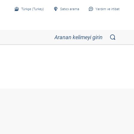
Türkçe (Turkey)
Satıcı arama
Yardım ve irtibat